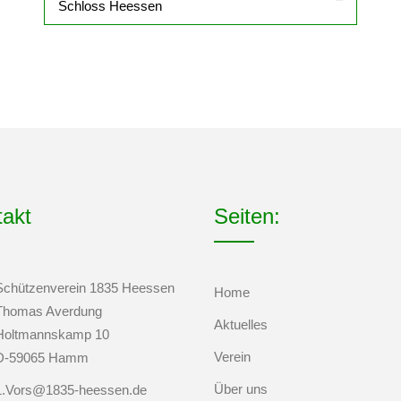
Schloss Heessen
takt
Seiten:
Schützenverein 1835 Heessen
Home
Thomas Averdung
Aktuelles
Holtmannskamp 10
Verein
D-59065 Hamm
Über uns
1.Vors@1835-heessen.de