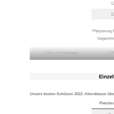
1
1
*Platzierung 
Siegereh
1 Platz: Himmelsberger
2 P
Einze
Unsere besten Schützen 2022: Altersklasse über
Platzie