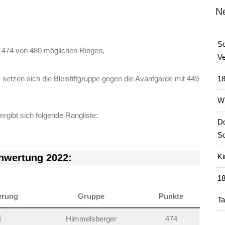
N
Sc
t 474 von 480 möglichen Ringen,
Ve
setzen sich die Bleistiftgruppe gegen die
Avantgarde mit 449
18
Wi
rgibt sich folgende Rangliste:
Do
Sc
nwertung 2022:
Ki
18
erung
Gruppe
Punkte
Ta

Himmelsberger
474