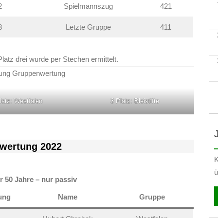
2
Spielmannszug
421
3
Letzte Gruppe
411
Platz drei wurde per Stechen ermittelt.
rung Gruppenwertung
latz: Westfalen
3 Platz: Bleistifte
lwertung 2022
K
ü
 50 Jahre – nur passiv
rung
Name
Gruppe