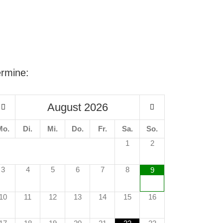
ermine:
August
2026
Mo.
Di.
Mi.
Do.
Fr.
Sa.
So.
1
2
3
4
5
6
7
8
9
10
11
12
13
14
15
16