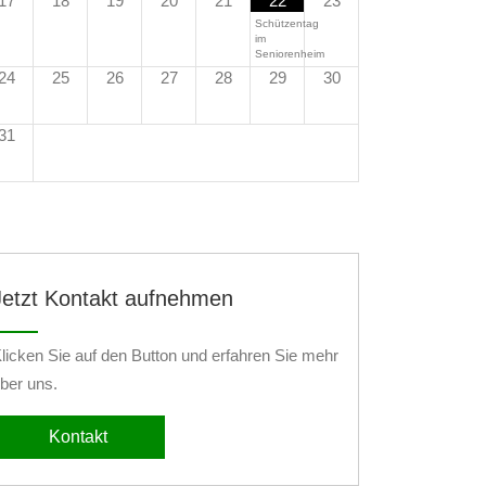
17
18
19
20
21
22
23
Schützentag
im
Seniorenheim
24
25
26
27
28
29
30
31
Jetzt Kontakt aufnehmen
licken Sie auf den Button und erfahren Sie mehr
ber uns.
Kontakt