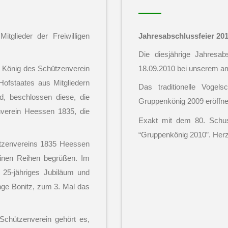
glieder der Freiwilligen
Jahresabschlussfeier 20
Die diesjährige Jahresa
n König des Schützenverein
18.09.2010 bei unserem am
ofstaates aus Mitgliedern
Das traditionelle Voge
d, beschlossen diese, die
Gruppenkönig 2009 eröffne
verein Heessen 1835, die
Exakt mit dem 80. Schus
“Gruppenkönig 2010”. Her
tzenvereins 1835 Heessen
einen Reihen begrüßen. Im
 25-jähriges Jubiläum und
Inge Bonitz, zum 3. Mal das
chützenverein gehört es,