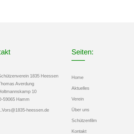
takt
Seiten:
Schützenverein 1835 Heessen
Home
Thomas Averdung
Aktuelles
Holtmannskamp 10
Verein
D-59065 Hamm
Über uns
1.Vors@1835-heessen.de
Schützenfilm
Kontakt