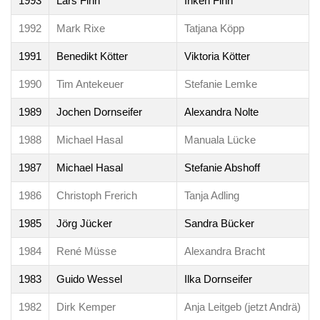
1993
Lars Finn
Inken Finn
1992
Mark Rixe
Tatjana Köpp
1991
Benedikt Kötter
Viktoria Kötter
1990
Tim Antekeuer
Stefanie Lemke
1989
Jochen Dornseifer
Alexandra Nolte
1988
Michael Hasal
Manuala Lücke
1987
Michael Hasal
Stefanie Abshoff
1986
Christoph Frerich
Tanja Adling
1985
Jörg Jücker
Sandra Bücker
1984
René Müsse
Alexandra Bracht
1983
Guido Wessel
Ilka Dornseifer
1982
Dirk Kemper
Anja Leitgeb (jetzt Andrä)