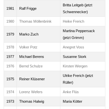
Britta Leitgeb (jetzt
1981
Ralf Frigge
Schwennecker)
1980
Thomas Möllenbrink
Heike Frerich
Martina Peppersack
1979
Marko Zuch
(jetzt Grimm)
1978
Volker Potz
Anegret Voss
1977
Michael Berens
Susanne Stork
1976
Bernd Schulze
Kirsten Wergen
Ulrike Frerich (jetzt
1975
Reiner Klüsener
Rüller)
1974
Lorenz Wefers
Anke Flüs
1973
Thomas Halwig
Maria Kötter