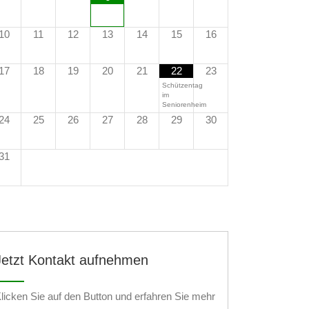
10
11
12
13
14
15
16
17
18
19
20
21
22
23
Schützentag
im
Seniorenheim
24
25
26
27
28
29
30
31
Jetzt Kontakt aufnehmen
licken Sie auf den Button und erfahren Sie mehr