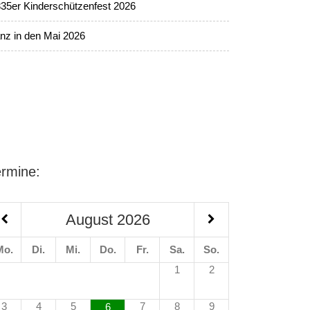
35er Kinderschützenfest 2026
nz in den Mai 2026
ermine:
August
2026
Mo.
Di.
Mi.
Do.
Fr.
Sa.
So.
1
2
3
4
5
7
8
9
6