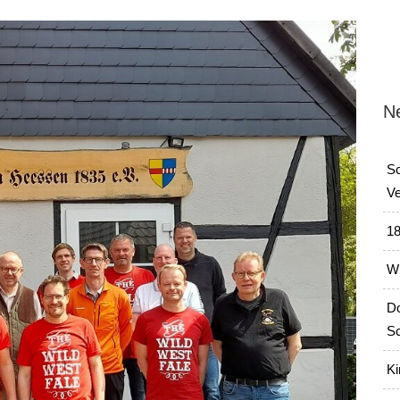
N
Sc
Ve
18
Wi
Do
Sc
Ki