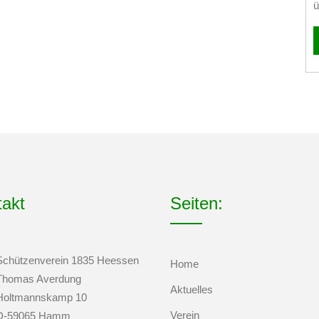
ü
takt
Seiten:
Schützenverein 1835 Heessen
Home
Thomas Averdung
Aktuelles
Holtmannskamp 10
Verein
D-59065 Hamm