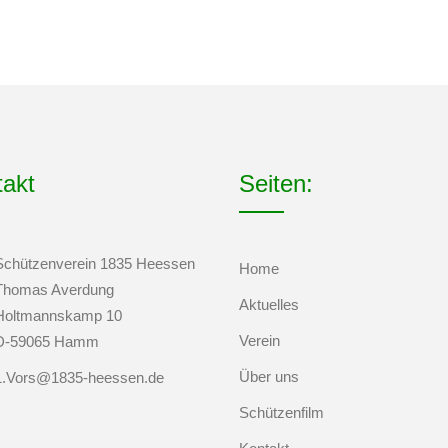
takt
Seiten:
Schützenverein 1835 Heessen
Home
Thomas Averdung
Aktuelles
Holtmannskamp 10
Verein
D-59065 Hamm
Über uns
1.Vors@1835-heessen.de
Schützenfilm