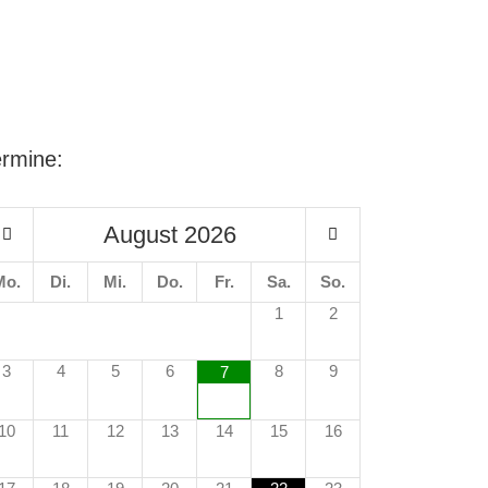
ermine:
August
2026
Mo.
Di.
Mi.
Do.
Fr.
Sa.
So.
1
2
3
4
5
6
8
9
7
10
11
12
13
14
15
16