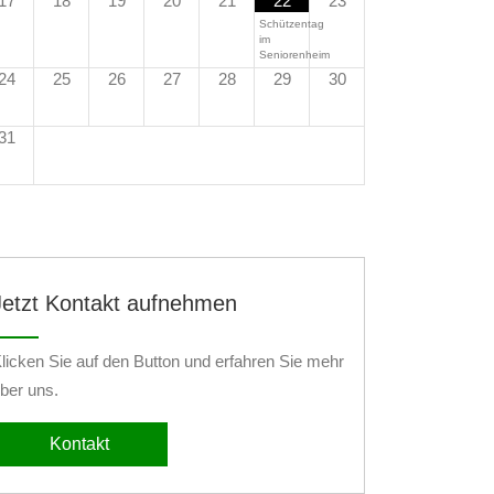
17
18
19
20
21
22
23
Schützentag
im
Seniorenheim
24
25
26
27
28
29
30
31
Jetzt Kontakt aufnehmen
licken Sie auf den Button und erfahren Sie mehr
ber uns.
Kontakt