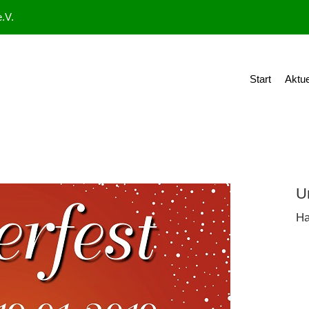
.V.
Start
Aktue
U
Ha