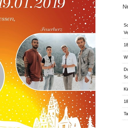
N
Sc
Ve
18
Wi
Do
Sc
Ki
18
Ta