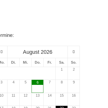
ermine:
August
2026
Mo.
Di.
Mi.
Do.
Fr.
Sa.
So.
1
2
3
4
5
7
8
9
6
10
11
12
13
14
15
16