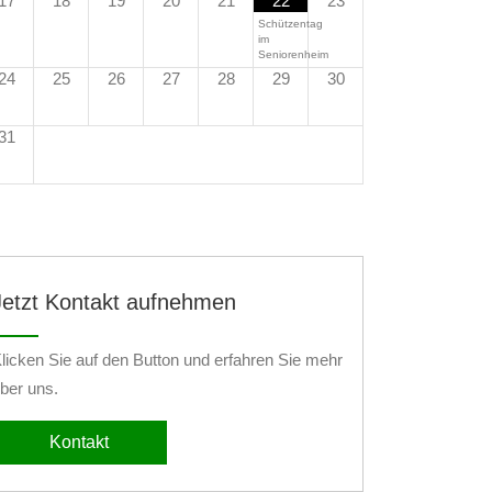
17
18
19
20
21
22
23
Schützentag
im
Seniorenheim
24
25
26
27
28
29
30
31
Jetzt Kontakt aufnehmen
licken Sie auf den Button und erfahren Sie mehr
ber uns.
Kontakt