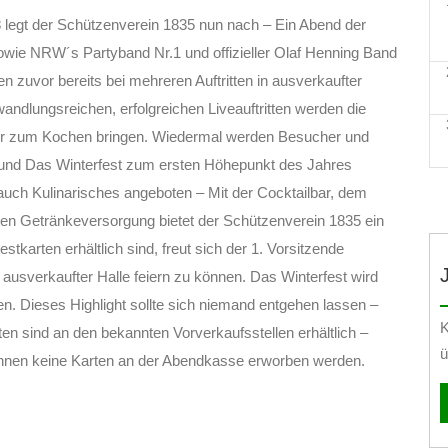
legt der Schützenverein 1835 nun nach – Ein Abend der
owie NRW´s Partyband Nr.1 und offizieller Olaf Henning Band
n zuvor bereits bei mehreren Auftritten in ausverkaufter
andlungsreichen, erfolgreichen Liveauftritten werden die
her zum Kochen bringen. Wiedermal werden Besucher und
n und Das Winterfest zum ersten Höhepunkt des Jahres
uch Kulinarisches angeboten – Mit der Cocktailbar, dem
en Getränkeversorgung bietet der Schützenverein 1835 ein
arten erhältlich sind, freut sich der 1. Vorsitzende
usverkaufter Halle feiern zu können. Das Winterfest wird
nen. Dieses Highlight sollte sich niemand entgehen lassen –
K
ten sind an den bekannten Vorverkaufsstellen erhältlich –
ü
 können keine Karten an der Abendkasse erworben werden.