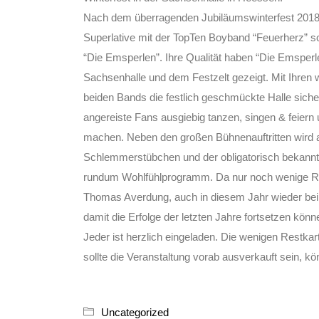
Nach dem überragenden Jubiläumswinterfest 2018 
Superlative mit der TopTen Boyband “Feuerherz” s
“Die Emsperlen”. Ihre Qualität haben “Die Emsperle
Sachsenhalle und dem Festzelt gezeigt. Mit Ihren w
beiden Bands die festlich geschmückte Halle sic
angereiste Fans ausgiebig tanzen, singen & feier
machen. Neben den großen Bühnenauftritten wird a
Schlemmerstübchen und der obligatorisch bekannt
rundum Wohlfühlprogramm. Da nur noch wenige Restk
Thomas Averdung, auch in diesem Jahr wieder bei a
damit die Erfolge der letzten Jahre fortsetzen kön
Jeder ist herzlich eingeladen. Die wenigen Restkar
sollte die Veranstaltung vorab ausverkauft sein,
Uncategorized