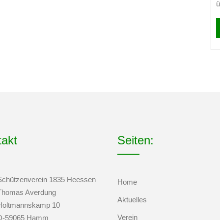
ü
takt
Seiten:
Schützenverein 1835 Heessen
Home
Thomas Averdung
Aktuelles
Holtmannskamp 10
Verein
D-59065 Hamm