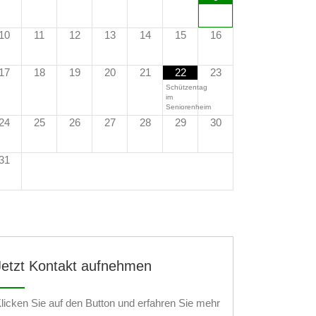
10
11
12
13
14
15
16
17
18
19
20
21
22
23
Schützentag
im
Seniorenheim
24
25
26
27
28
29
30
31
Jetzt Kontakt aufnehmen
licken Sie auf den Button und erfahren Sie mehr