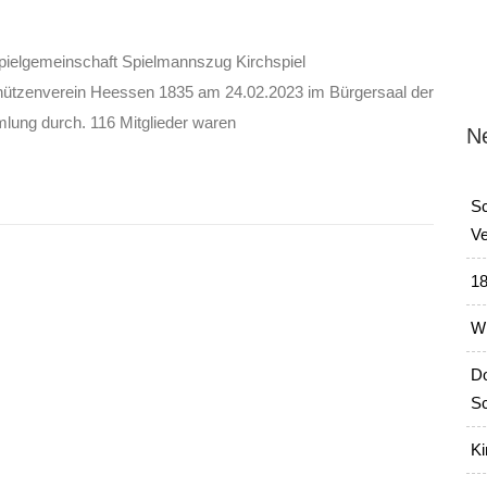
pielgemeinschaft Spielmannszug Kirchspiel
ützenverein Heessen 1835 am 24.02.2023 im Bürgersaal der
ung durch. 116 Mitglieder waren
N
Sc
Ve
18
Wi
Do
Sc
Ki