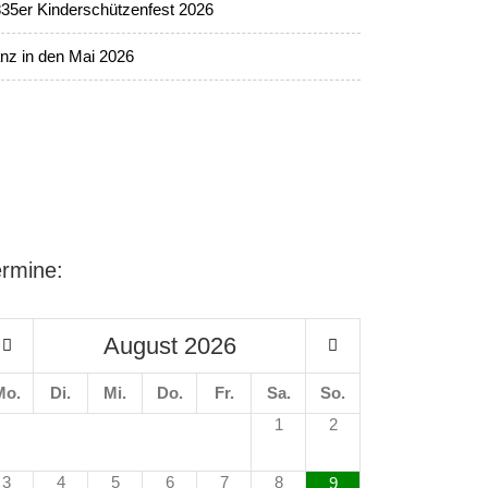
35er Kinderschützenfest 2026
nz in den Mai 2026
ermine:
August
2026
Mo.
Di.
Mi.
Do.
Fr.
Sa.
So.
1
2
3
4
5
6
7
8
9