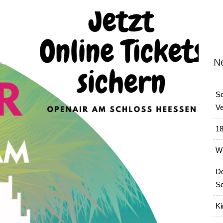
N
Sc
Ve
18
Wi
Do
Sc
Ki