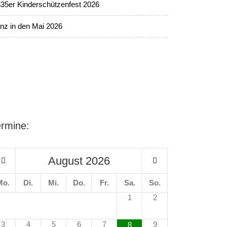
35er Kinderschützenfest 2026
nz in den Mai 2026
ermine:
August
2026
Mo.
Di.
Mi.
Do.
Fr.
Sa.
So.
1
2
3
4
5
6
7
9
8