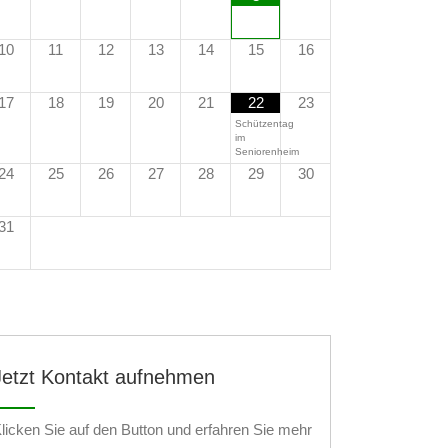
10
11
12
13
14
15
16
17
18
19
20
21
22
23
Schützentag
im
Seniorenheim
24
25
26
27
28
29
30
31
Jetzt Kontakt aufnehmen
licken Sie auf den Button und erfahren Sie mehr