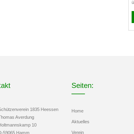
ü
takt
Seiten:
Schützenverein 1835 Heessen
Home
Thomas Averdung
Aktuelles
Holtmannskamp 10
Verein
D-59065 Hamm