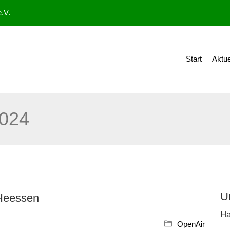
.V.
Start
Aktue
024
U
 Heessen
Ha
OpenAir