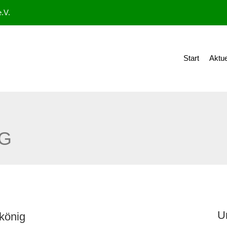
.V.
Start
Aktue
IG
U
rkönig