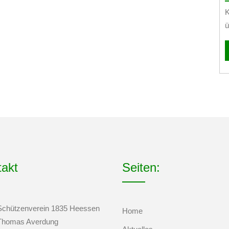
K
ü
takt
Seiten:
Schützenverein 1835 Heessen
Home
Thomas Averdung