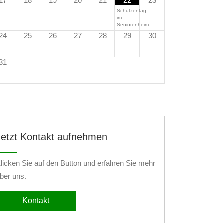
17
18
19
20
21
22
23
Schützentag
im
Seniorenheim
24
25
26
27
28
29
30
31
Jetzt Kontakt aufnehmen
licken Sie auf den Button und erfahren Sie mehr
ber uns.
Kontakt