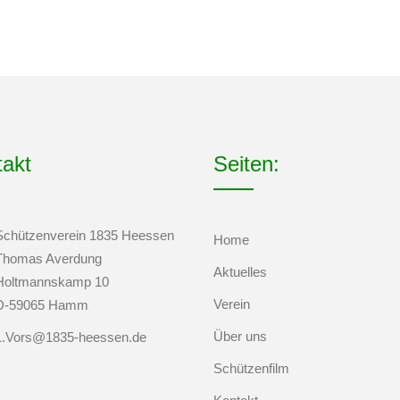
takt
Seiten:
Schützenverein 1835 Heessen
Home
Thomas Averdung
Aktuelles
Holtmannskamp 10
Verein
D-59065 Hamm
Über uns
1.Vors@1835-heessen.de
Schützenfilm