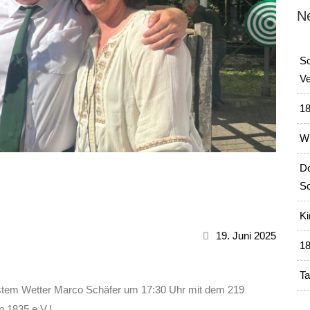
N
Sc
Ve
18
Wi
Do
Sc
Ki
19. Juni 2025
18
Ta
tem Wetter Marco Schäfer um 17:30 Uhr mit dem 219
 1835 e.V.!