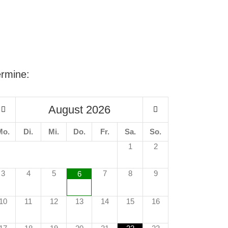
ermine:
August
2026
Mo.
Di.
Mi.
Do.
Fr.
Sa.
So.
1
2
3
4
5
7
8
9
6
10
11
12
13
14
15
16